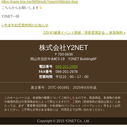
https://page.line.me/985tmufo?openQrModal=true
こちらからお願いします
Y2NET一同
« 年末年始営業時間のお知らせ
2/5(木)健康イベント開催「骨密度測定会 」参加無料 »
株式会社Y2NET
〒700-0836
岡山市北区中央町3-19 Y2NET Building6F
電話番号
086-201-2988
FAX番号
086-201-2978
営業時間
平日10：00～17：00
募文番号：25TC-001691 2025年8月作成
このホームページは、各保険の概要についてご紹介したものです。取扱商品、各保険の名称
や補償内容は引受保険会社によって異なりますので、ご契約（団体契約の場合は加入）にあ
たっては、必ず「重要事項説明書」や各保険のパンフレット（リーフレット）等をよくお読
みください。ご不明な点等がある場合には、代理店までお問い合わせください。
Copyright © 2015 Y2NET Co., Ltd.